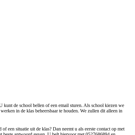
 kunt de school bellen of een email sturen. Als school kiezen we
 werken in de klas beheersbaar te houden. We zullen dit alleen in
of een situatie uit de klas? Dan neemt u als eerste contact op met
het beste antwoord geven. U belt hiervoor met 0527686894 en